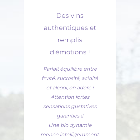
e
Des vins
oir
authentiques et
art
pe
remplis
fo
d’émotions !
ue
Parfait équilibre entre
T
tion
fruité, sucrosité, acidité
vie
et alcool, on adore !
tes
Attention fortes
sensations gustatives
De
'on
garanties !!
en
ne
Une bio dynamie
so
des
menée intelligemment.
dé
ues