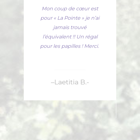
 de
Mon coup de cœur est
i
pour « La Pointe » je n’ai
es
jamais trouvé
.La
l’équivalent !! Un régal
é
eur
pour les papilles ! Merci.
Jea
coup
.."
–Laetitia B.-
D
e à
ce