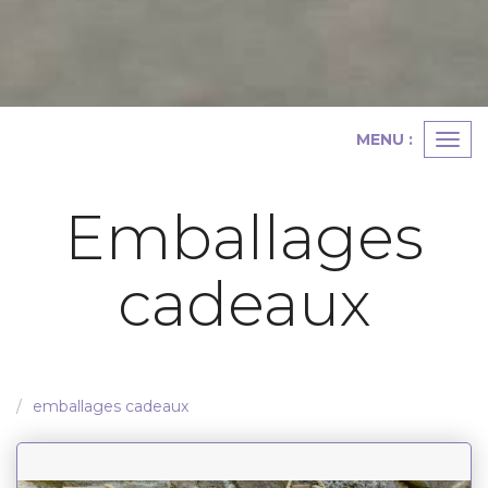
MENU :
Ouvr
le
Emballages
men
cadeaux
emballages cadeaux