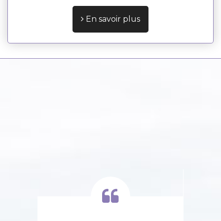
En savoir plus
,
oup
H