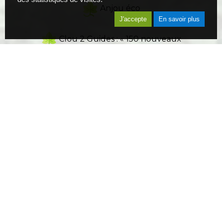
Anjou éco
J'accepte
En savoir plus
Clou 2 Guides : « 150 nouveaux
vins naturels exquis à 15 € maxi »
,
Vigneronne par Nadège Herbel
Vigneronnes : 100 Femmes qui
font la différence dans les vignes de
France
Dominical : Revue Espagnole
,
El Vino Vignerons